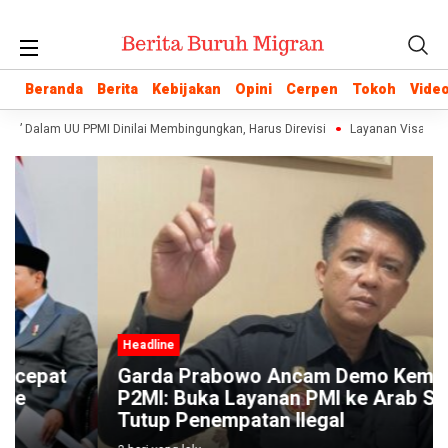
Beranda
Beranda
Berita
Berita
Kebijakan
Kebijakan
Opini
Opini
Cerpen
Cerpen
Tokoh
Tokoh
Vide
Vide
an” Dalam UU PPMI Dinilai Membingungkan, Harus Direvisi
Layanan Visa PMI 
Headline
Garda Prabowo Ancam Demo Kemen
P2MI: Buka Layanan PMI ke Arab Saudi,
Tutup Penempatan Ilegal