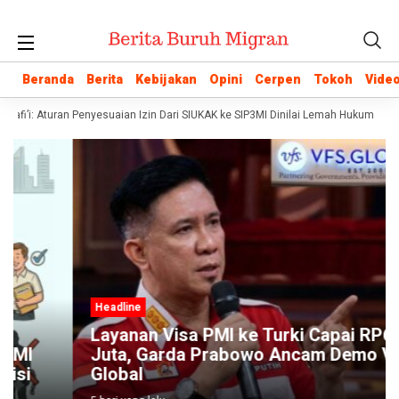
Beranda
Beranda
Berita
Berita
Kebijakan
Kebijakan
Opini
Opini
Cerpen
Cerpen
Tokoh
Tokoh
Vide
Vide
afi’i: Aturan Penyesuaian Izin Dari SIUKAK ke SIP3MI Dinilai Lemah Hukum
Po
Headline
Layanan Visa PMI ke Turki Capai RP6,5
Juta, Garda Prabowo Ancam Demo VFS
Global