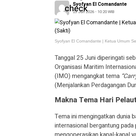
Syofyan El Comandante
23 Jun 2026 - 10:20 WIB
Syofyan El Comandante | Ketua Umum Seri
Tanggal 25 Juni diperingati se
Organisasi Maritim Internasion
(IMO) mengangkat tema
“Carr
(Menjalankan Perdagangan Dun
Makna Tema Hari Pelaut
Tema ini mengingatkan dunia 
internasional bergantung pada
mengoperasikan kapal-kapal y