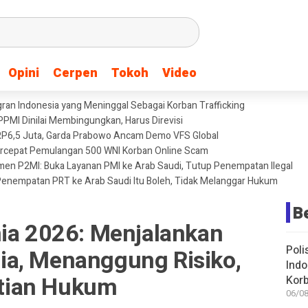
Opini
Opini
Cerpen
Cerpen
Tokoh
Tokoh
Video
Video
igran Indonesia yang Meninggal Sebagai Korban Trafficking
PPMI Dinilai Membingungkan, Harus Direvisi
 RP6,5 Juta, Garda Prabowo Ancam Demo VFS Global
ercepat Pemulangan 500 WNI Korban Online Scam
n P2MI: Buka Layanan PMI ke Arab Saudi, Tutup Penempatan Ilegal
Penempatan PRT ke Arab Saudi Itu Boleh, Tidak Melanggar Hukum
B
nia 2026: Menjalankan
Poli
a, Menanggung Risiko,
Indo
tian Hukum
Korb
06/08