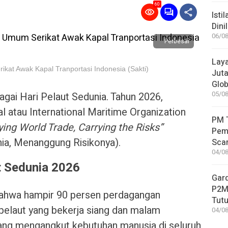
60
Isti
Dini
06/08
Perbesar
Laya
kat Awak Kapal Tranportasi Indonesia (Sakti)
Jut
Glob
bagai Hari Pelaut Sedunia. Tahun 2026,
05/08
al atau International Maritime Organization
PM T
ying World Trade, Carrying the Risks”
Pem
ia, Menanggung Risikonya).
Sca
04/08
 Sedunia 2026
Gar
P2MI
bahwa hampir 90 persen perdagangan
Tutu
 pelaut yang bekerja siang dan malam
04/08
ang mengangkut kebutuhan manusia di seluruh