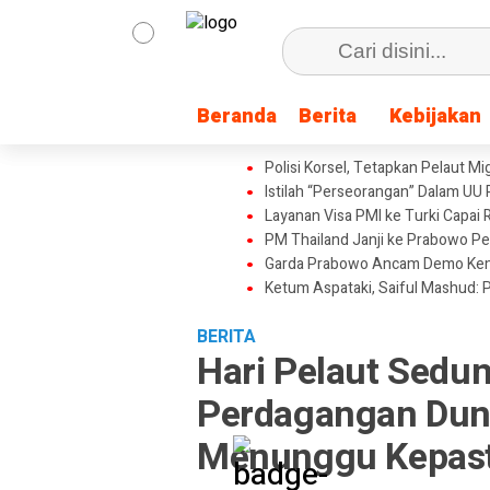
Beranda
Beranda
Berita
Berita
Kebijakan
Kebijakan
Polisi Korsel, Tetapkan Pelaut M
Istilah “Perseorangan” Dalam UU 
Layanan Visa PMI ke Turki Capai
PM Thailand Janji ke Prabowo P
Garda Prabowo Ancam Demo Keme
Ketum Aspataki, Saiful Mashud: 
BERITA
Hari Pelaut Sedu
Perdagangan Duni
Menunggu Kepas