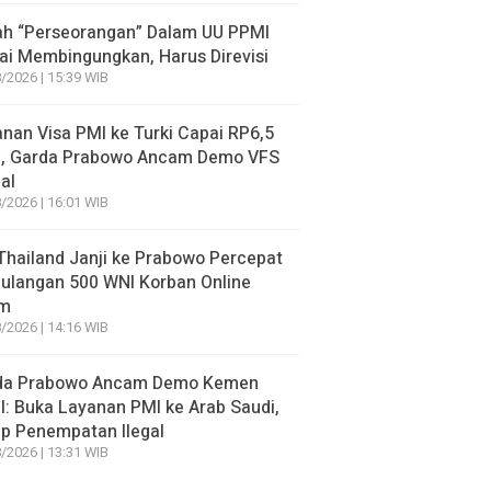
lah “Perseorangan” Dalam UU PPMI
lai Membingungkan, Harus Direvisi
/2026 | 15:39 WIB
nan Visa PMI ke Turki Capai RP6,5
a, Garda Prabowo Ancam Demo VFS
al
/2026 | 16:01 WIB
hailand Janji ke Prabowo Percepat
ulangan 500 WNI Korban Online
m
/2026 | 14:16 WIB
da Prabowo Ancam Demo Kemen
: Buka Layanan PMI ke Arab Saudi,
p Penempatan Ilegal
/2026 | 13:31 WIB