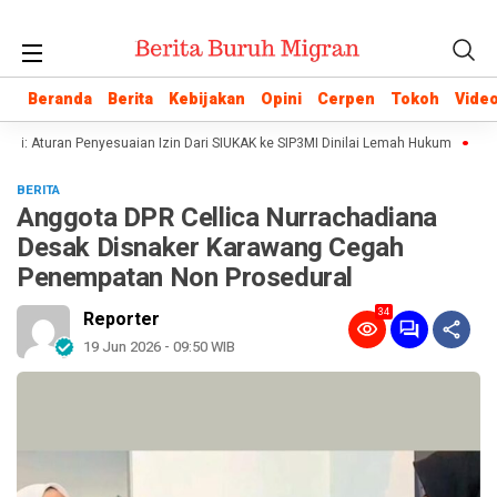
Beranda
Beranda
Berita
Berita
Kebijakan
Kebijakan
Opini
Opini
Cerpen
Cerpen
Tokoh
Tokoh
Vide
Vide
i: Aturan Penyesuaian Izin Dari SIUKAK ke SIP3MI Dinilai Lemah Hukum
Polis
BERITA
Anggota DPR Cellica Nurrachadiana
Desak Disnaker Karawang Cegah
Penempatan Non Prosedural
34
Reporter
19 Jun 2026 - 09:50 WIB