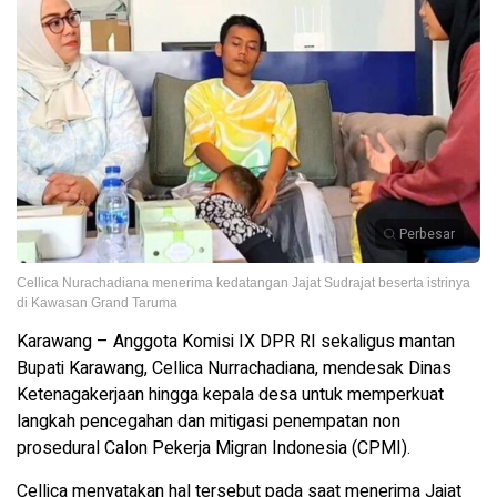
Perbesar
Cellica Nurachadiana menerima kedatangan Jajat Sudrajat beserta istrinya
di Kawasan Grand Taruma
Karawang – Anggota Komisi IX DPR RI sekaligus mantan
Bupati Karawang, Cellica Nurrachadiana, mendesak Dinas
Ketenagakerjaan hingga kepala desa untuk memperkuat
langkah pencegahan dan mitigasi penempatan non
prosedural Calon Pekerja Migran Indonesia (CPMI).
Cellica menyatakan hal tersebut pada saat menerima Jajat