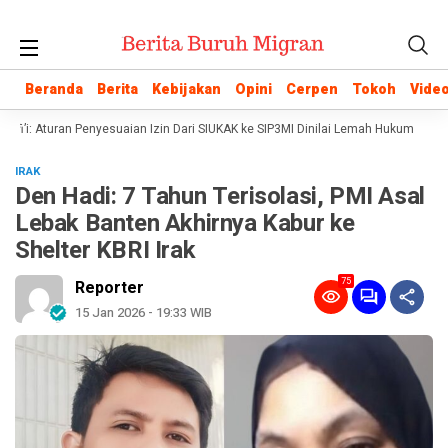
Beranda
Beranda
Berita
Berita
Kebijakan
Kebijakan
Opini
Opini
Cerpen
Cerpen
Tokoh
Tokoh
Vide
Vide
i’i: Aturan Penyesuaian Izin Dari SIUKAK ke SIP3MI Dinilai Lemah Hukum
Poli
IRAK
Den Hadi: 7 Tahun Terisolasi, PMI Asal
Lebak Banten Akhirnya Kabur ke
Shelter KBRI Irak
75
Reporter
15 Jan 2026 - 19:33 WIB