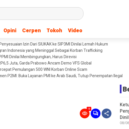
Opini
Opini
Cerpen
Cerpen
Tokoh
Tokoh
Video
Video
 Penyesuaian Izin Dari SIUKAK ke SIP3MI Dinilai Lemah Hukum
igran Indonesia yang Meninggal Sebagai Korban Trafficking
PPMI Dinilai Membingungkan, Harus Direvisi
 RP6,5 Juta, Garda Prabowo Ancam Demo VFS Global
ercepat Pemulangan 500 WNI Korban Online Scam
n P2MI: Buka Layanan PMI ke Arab Saudi, Tutup Penempatan Ilegal
B
Ketu
18
Peny
Din
08/08