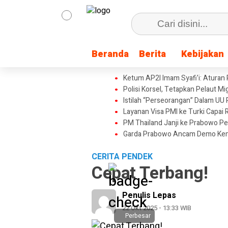
Beranda
Beranda
Berita
Berita
Kebijakan
Kebijakan
Ketum AP2I Imam Syafi’i: Aturan
Polisi Korsel, Tetapkan Pelaut M
Istilah “Perseorangan” Dalam UU 
Layanan Visa PMI ke Turki Capai
PM Thailand Janji ke Prabowo P
Garda Prabowo Ancam Demo Keme
CERITA PENDEK
Cepat Terbang!
Penulis Lepas
22 Okt 2025 - 13:33 WIB
Perbesar