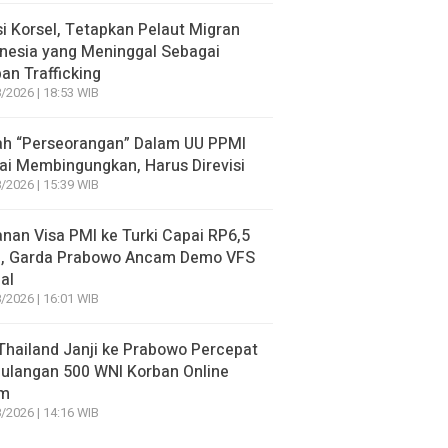
si Korsel, Tetapkan Pelaut Migran
nesia yang Meninggal Sebagai
an Trafficking
/2026 | 18:53 WIB
lah “Perseorangan” Dalam UU PPMI
lai Membingungkan, Harus Direvisi
/2026 | 15:39 WIB
nan Visa PMI ke Turki Capai RP6,5
a, Garda Prabowo Ancam Demo VFS
al
/2026 | 16:01 WIB
hailand Janji ke Prabowo Percepat
ulangan 500 WNI Korban Online
m
/2026 | 14:16 WIB