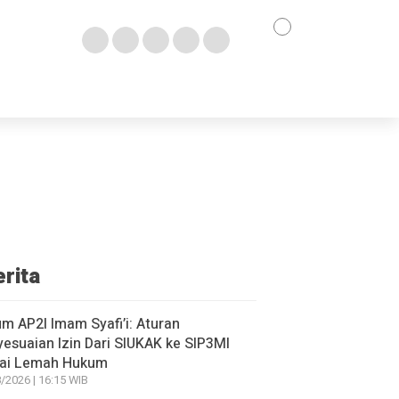
erita
m AP2I Imam Syafi’i: Aturan
esuaian Izin Dari SIUKAK ke SIP3MI
ilai Lemah Hukum
/2026 | 16:15 WIB