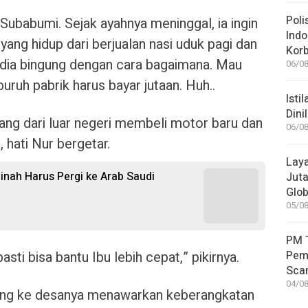
Poli
Subabumi. Sejak ayahnya meninggal, ia ingin
Indo
ng hidup dari berjualan nasi uduk pagi dan
Korb
 dia bingung dengan cara bagaimana. Mau
06/08
buruh pabrik harus bayar jutaan. Huh..
Isti
Dini
ang dari luar negeri membeli motor baru dan
06/08
hati Nur bergetar.
Laya
inah Harus Pergi ke Arab Saudi
Jut
Glob
05/08
PM T
pasti bisa bantu Ibu lebih cepat,” pikirnya.
Pem
Sca
04/08
ang ke desanya menawarkan keberangkatan