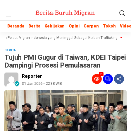
Beranda
Beranda
Berita
Berita
Kebijakan
Kebijakan
Opini
Opini
Cerpen
Cerpen
Tokoh
Tokoh
Vide
Vide
kan Pelaut Migran Indonesia yang Meninggal Sebagai Korban Trafficking
Istila
BERITA
Tujuh PMI Gugur di Taiwan, KDEI Taipei
Dampingi Prosesi Pemulasaran
31
Reporter
31 Jan 2026 - 22:38 WIB