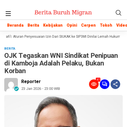
Beranda
Beranda
Berita
Berita
Kebijakan
Kebijakan
Opini
Opini
Cerpen
Cerpen
Tokoh
Tokoh
Vide
Vide
afi’i: Aturan Penyesuaian Izin Dari SIUKAK ke SIP3MI Dinilai Lemah Hukum
P
BERITA
OJK Tegaskan WNI Sindikat Penipuan
di Kamboja Adalah Pelaku, Bukan
Korban
47
Reporter
23 Jan 2026 - 23:00 WIB