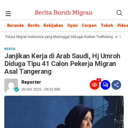
Beranda
Beranda
Berita
Berita
Kebijakan
Kebijakan
Opini
Opini
Cerpen
Cerpen
Tokoh
Tokoh
Vide
Vide
an Pelaut Migran Indonesia yang Meninggal Sebagai Korban Trafficking
Istilah
BERITA
Janjikan Kerja di Arab Saudi, Hj Umroh
Diduga Tipu 41 Calon Pekerja Migran
Asal Tangerang
45
Reporter
20 Okt 2025 - 09:32 WIB