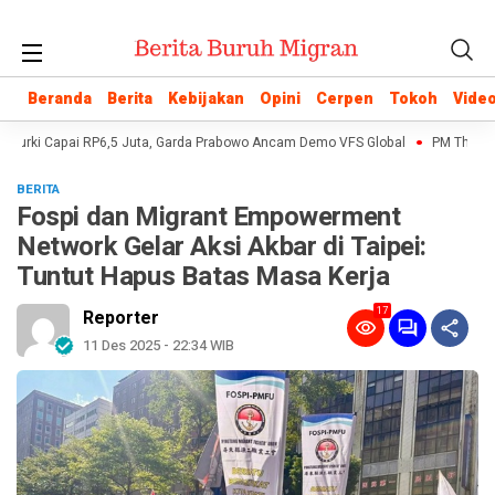
Beranda
Beranda
Berita
Berita
Kebijakan
Kebijakan
Opini
Opini
Cerpen
Cerpen
Tokoh
Tokoh
Vide
Vide
Turki Capai RP6,5 Juta, Garda Prabowo Ancam Demo VFS Global
PM Thailand 
BERITA
Fospi dan Migrant Empowerment
Network Gelar Aksi Akbar di Taipei:
Tuntut Hapus Batas Masa Kerja
17
Reporter
11 Des 2025 - 22:34 WIB