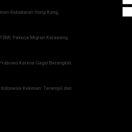
temen Kebakaran Hong Kong,
BP2MI, Pekerja Migran Karawang
 Prabowo Karena Gagal Berangkat
Indonesia Kekinian: Terampil dan