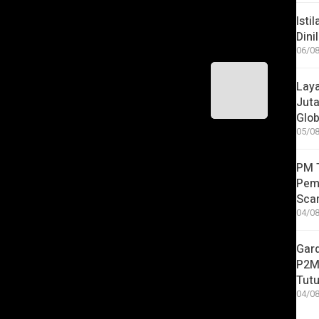
Isti
Dini
06/08
temen Kebakaran Hong Kong, Nyawanya
Laya
Jut
Glob
05/08
 Migran
Pekerja Migran Lumajang
TKW Lumajang
PM T
Pem
Sca
04/08
Gar
P2MI
Tutu
04/08