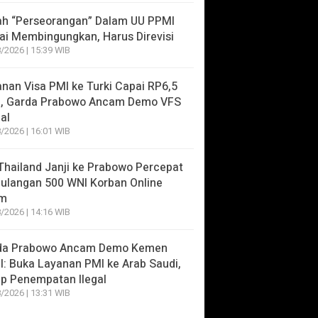
lah “Perseorangan” Dalam UU PPMI
lai Membingungkan, Harus Direvisi
/2026 | 15:39 WIB
nan Visa PMI ke Turki Capai RP6,5
a, Garda Prabowo Ancam Demo VFS
al
/2026 | 16:01 WIB
hailand Janji ke Prabowo Percepat
ulangan 500 WNI Korban Online
m
/2026 | 14:16 WIB
da Prabowo Ancam Demo Kemen
: Buka Layanan PMI ke Arab Saudi,
p Penempatan Ilegal
/2026 | 13:31 WIB