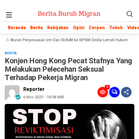
Beranda
Beranda
Berita
Berita
Kebijakan
Kebijakan
Opini
Opini
Cerpen
Cerpen
Tokoh
Tokoh
Vide
Vide
’i: Aturan Penyesuaian Izin Dari SIUKAK ke SIP3MI Dinilai Lemah Hukum
Poli
BERITA
Konjen Hong Kong Pecat Stafnya Yang
Melakukan Pelecehan Seksual
Terhadap Pekerja Migran
76
Reporter
6 Nov 2025 - 18:08 WIB