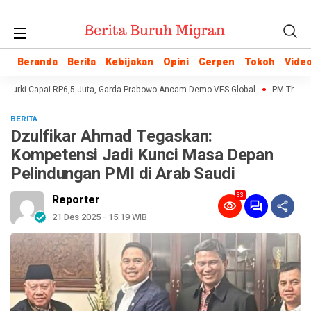
Beranda
Beranda
Berita
Berita
Kebijakan
Kebijakan
Opini
Opini
Cerpen
Cerpen
Tokoh
Tokoh
Vide
Vide
Turki Capai RP6,5 Juta, Garda Prabowo Ancam Demo VFS Global
PM Thailand
BERITA
Dzulfikar Ahmad Tegaskan:
Kompetensi Jadi Kunci Masa Depan
Pelindungan PMI di Arab Saudi
33
Reporter
21 Des 2025 - 15:19 WIB