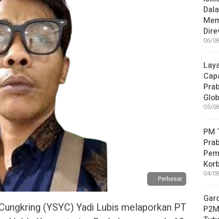
Dala
Mem
Dire
06/08
Laya
Capa
Pra
Glob
05/08
PM T
Pra
Pem
Kor
04/08
Perbesar
Gar
 Cungkring (YSYC) Yadi Lubis melaporkan PT
P2MI