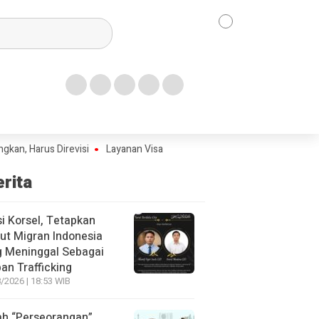
arus Direvisi
Layanan Visa PMI ke Turki Capai RP6,5 Juta, Garda P
erita
si Korsel, Tetapkan
ut Migran Indonesia
g Meninggal Sebagai
an Trafficking
/2026 | 18:53 WIB
lah “Perseorangan”