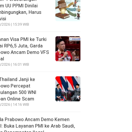
m UU PPMI Dinilai
bingungkan, Harus
visi
/2026 | 15:39 WIB
nan Visa PMI ke Turki
i RP6,5 Juta, Garda
bowo Ancam Demo VFS
al
/2026 | 16:01 WIB
hailand Janji ke
bowo Percepat
ulangan 500 WNI
ban Online Scam
/2026 | 14:16 WIB
da Prabowo Ancam Demo Kemen
: Buka Layanan PMI ke Arab Saudi,