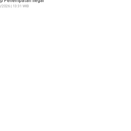
p Penempatan Ilegal
/2026 | 13:31 WIB