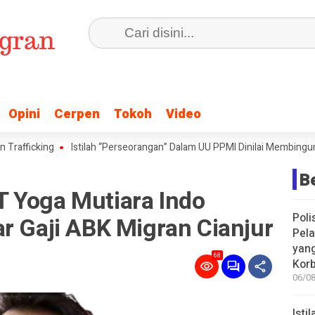
Opini
Opini
Cerpen
Cerpen
Tokoh
Tokoh
Video
Video
icking
Istilah “Perseorangan” Dalam UU PPMI Dinilai Membingungkan, H
B
 Yoga Mutiara Indo
Poli
r Gaji ABK Migran Cianjur
Pela
yan
68
Korb
06/08
Isti