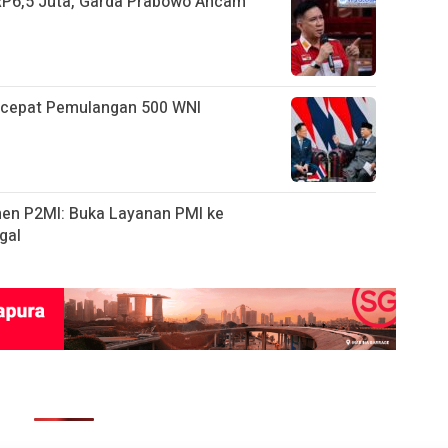
 RP6,5 Juta, Garda Prabowo Ancam
ercepat Pemulangan 500 WNI
n P2MI: Buka Layanan PMI ke
gal