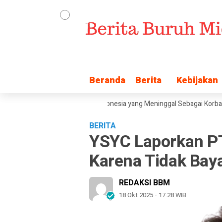
Beranda
Beranda
Berita
Berita
Kebijakan
Kebijakan
l, Tetapkan Pelaut Migran Indonesia yang Meninggal Sebagai Korban Traff
BERITA
YSYC Laporkan PT
Karena Tidak Baya
REDAKSI BBM
18 Okt 2025 - 17:28 WIB