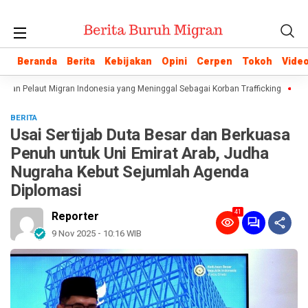
Beranda
Beranda
Berita
Berita
Kebijakan
Kebijakan
Opini
Opini
Cerpen
Cerpen
Tokoh
Tokoh
Vide
Vide
pkan Pelaut Migran Indonesia yang Meninggal Sebagai Korban Trafficking
Istil
BERITA
Usai Sertijab Duta Besar dan Berkuasa
Penuh untuk Uni Emirat Arab, Judha
Nugraha Kebut Sejumlah Agenda
Diplomasi
41
Reporter
9 Nov 2025 - 10:16 WIB