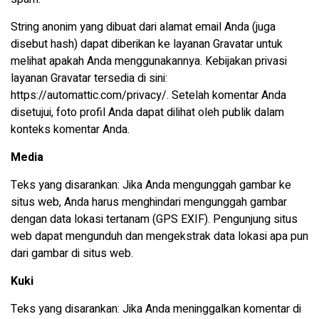
String anonim yang dibuat dari alamat email Anda (juga
disebut hash) dapat diberikan ke layanan Gravatar untuk
melihat apakah Anda menggunakannya. Kebijakan privasi
layanan Gravatar tersedia di sini:
https://automattic.com/privacy/. Setelah komentar Anda
disetujui, foto profil Anda dapat dilihat oleh publik dalam
konteks komentar Anda.
Media
Teks yang disarankan: Jika Anda mengunggah gambar ke
situs web, Anda harus menghindari mengunggah gambar
dengan data lokasi tertanam (GPS EXIF). Pengunjung situs
web dapat mengunduh dan mengekstrak data lokasi apa pun
dari gambar di situs web.
Kuki
Teks yang disarankan: Jika Anda meninggalkan komentar di