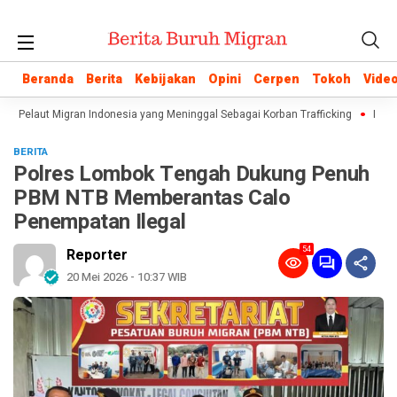
Beranda
Beranda
Berita
Berita
Kebijakan
Kebijakan
Opini
Opini
Cerpen
Cerpen
Tokoh
Tokoh
Vide
Vide
an Pelaut Migran Indonesia yang Meninggal Sebagai Korban Trafficking
Istilah
BERITA
Polres Lombok Tengah Dukung Penuh
PBM NTB Memberantas Calo
Penempatan Ilegal
54
Reporter
20 Mei 2026 - 10:37 WIB