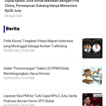
Dijual Rp600 Juta untuk Menikah dengan Pria
China, Perempuan Subang Hanya Menerima
Rp50 Juta
28 April 2026
Berita
Polisi Korsel, Tetapkan Pelaut Migran Indonesia
yang Meninggal Sebagai Korban Trafficking
06/08/2026 | 18:53 WIB
Istilah “Perseorangan” Dalam UU PPMI Dinilai
Membingungkan, Harus Direvisi
06/08/2026 | 15:39 WIB
Layanan Visa PMI ke Turki Capai RP6,5 Juta, Garda
Prabowo Ancam Demo VFS Global
05/08/2026 | 16:01 WIB