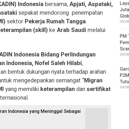
KADIN)
Indonesia
bersama,
Apjati, Aspataki,
Laya
Jut
msataki
sepakat mendorong penempatan
Glob
I)
sektor
Pekerja Rumah Tangga
05/08
eterampilan (skill)
ke
Arab Saudi
melalui
PM T
Pem
Sca
ADIN Indonesia Bidang Perlindungan
04/08
 Indonesia, Nofel Saleh Hilabi
,
Gar
an bentuk dukungan nyata terhadap arahan
P2MI
ntuk mengedepankan semangat “
Migran
Tutu
04/08
MI
yang memiliki
keterampilan
dan
sertifikat
ternasional.
igran Indonesia yang Meninggal Sebagai