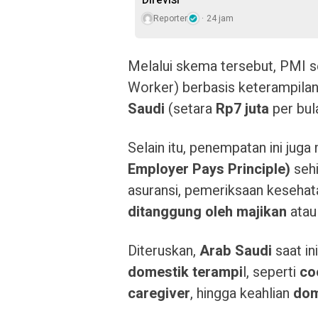
Direvisi
Reporter
24 jam
Melalui skema tersebut, PMI 
Worker) berbasis keterampil
Saudi
(setara
Rp7 juta
per bul
Selain itu, penempatan ini juga
Employer Pays Principle)
sehi
asuransi, pemeriksaan kesehatan
ditanggung oleh majikan
ata
Diteruskan,
Arab Saudi
saat in
domestik terampi
l, seperti
co
caregiver
, hingga keahlian
dom