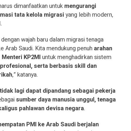
harus dimanfaatkan untuk
mengurangi
masi tata kelola migrasi
yang lebih modern,
.
r dengan wajah baru dalam migrasi tenaga
 ke Arab Saudi. Kita mendukung penuh
arahan
n
Menteri KP2MI
untuk menghadirkan sistem
ofesional, serta berbasis skill dan
rikah
,” katanya.
 tidak lagi dapat dipandang sebagai pekerja
ebagai
sumber daya manusia unggul, tenaga
kaligus pahlawan devisa negara
.
nempatan PMI ke Arab Saudi berjalan