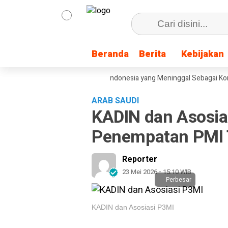
Beranda
Beranda
Berita
Berita
Kebijakan
Kebijakan
sel, Tetapkan Pelaut Migran Indonesia yang Meninggal Sebagai Korban Tra
ARAB SAUDI
KADIN dan Asosia
Penempatan PMI T
Reporter
23 Mei 2026 - 15:10 WIB
Perbesar
KADIN dan Asosiasi P3MI