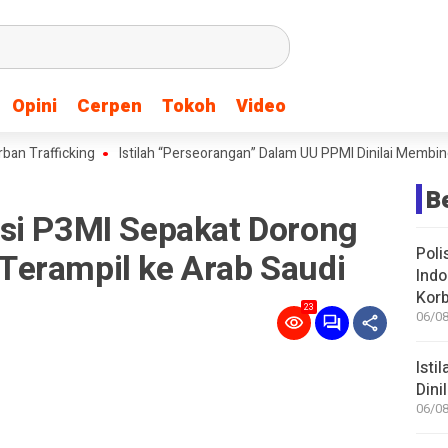
Opini
Opini
Cerpen
Cerpen
Tokoh
Tokoh
Video
Video
fficking
Istilah “Perseorangan” Dalam UU PPMI Dinilai Membingungkan
B
si P3MI Sepakat Dorong
Poli
erampil ke Arab Saudi
Indo
Korb
23
06/08
Isti
Dini
06/08