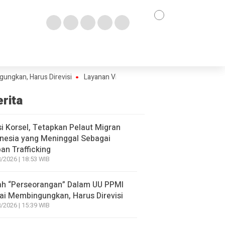
, Harus Direvisi
Layanan Visa PMI ke Turki Capai RP6,5 Juta, Garda
erita
si Korsel, Tetapkan Pelaut Migran
nesia yang Meninggal Sebagai
an Trafficking
/2026 | 18:53 WIB
lah “Perseorangan” Dalam UU PPMI
lai Membingungkan, Harus Direvisi
/2026 | 15:39 WIB