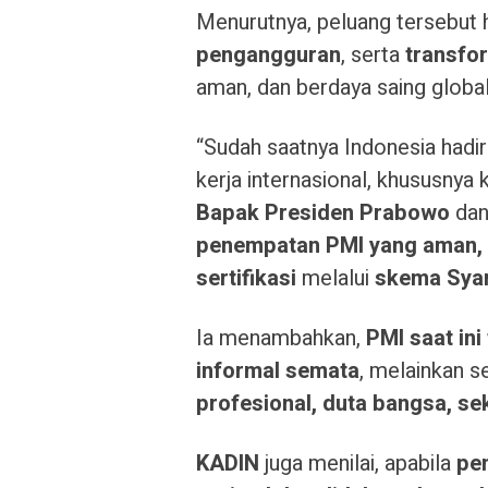
Menurutnya, peluang tersebut 
pengangguran
, serta
transfor
aman, dan berdaya saing global
“Sudah saatnya Indonesia hadi
kerja internasional, khususnya
Bapak Presiden Prabowo
da
penempatan PMI yang aman, pr
sertifikasi
melalui
skema Sya
Ia menambahkan,
PMI saat ini
informal semata
, melainkan s
profesional, duta bangsa, se
KADIN
juga menilai, apabila
pe