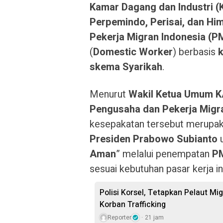
Kamar Dagang dan Industri (
Perpemindo, Perisai, dan Hi
Pekerja Migran Indonesia (PM
(
Domestic Worker
) berbasis
k
skema Syarikah
.
Menurut
Wakil Ketua Umum K
Pengusaha dan Pekerja Migran
kesepakatan tersebut merupak
Presiden Prabowo Subianto
u
Aman
” melalui penempatan
P
sesuai kebutuhan pasar kerja in
Polisi Korsel, Tetapkan Pelaut M
Korban Trafficking
Reporter
21 jam