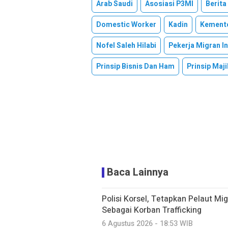
Arab Saudi
Asosiasi P3MI
Berita
Domestic Worker
Kadin
Kemente
Nofel Saleh Hilabi
Pekerja Migran I
Prinsip Bisnis Dan Ham
Prinsip Ma
Baca Lainnya
Polisi Korsel, Tetapkan Pelaut Mi
Sebagai Korban Trafficking
6 Agustus 2026 - 18:53 WIB