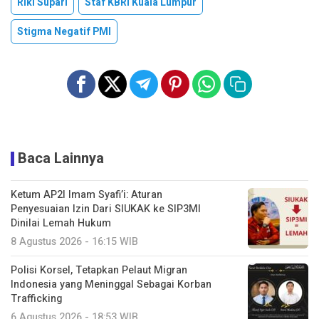
Riki Supari
Staf KBRI Kuala Lumpur
Stigma Negatif PMI
Baca Lainnya
Ketum AP2I Imam Syafi’i: Aturan
Penyesuaian Izin Dari SIUKAK ke SIP3MI
Dinilai Lemah Hukum
8 Agustus 2026 - 16:15 WIB
Polisi Korsel, Tetapkan Pelaut Migran
Indonesia yang Meninggal Sebagai Korban
Trafficking
6 Agustus 2026 - 18:53 WIB