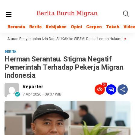
Beranda
Beranda
Berita
Berita
Kebijakan
Kebijakan
Opini
Opini
Cerpen
Cerpen
Tokoh
Tokoh
Vide
Vide
i: Aturan Penyesuaian Izin Dari SIUKAK ke SIP3MI Dinilai Lemah Hukum
Polisi
BERITA
Herman Serantau. Stigma Negatif
Pemerintah Terhadap Pekerja Migran
Indonesia
90
Reporter
7 Apr 2026 - 09:07 WIB