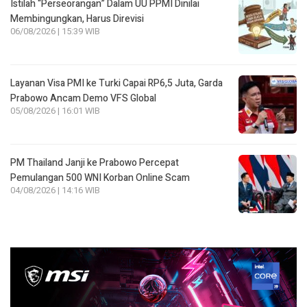
Istilah “Perseorangan” Dalam UU PPMI Dinilai
Membingungkan, Harus Direvisi
06/08/2026 | 15:39 WIB
Layanan Visa PMI ke Turki Capai RP6,5 Juta, Garda
Prabowo Ancam Demo VFS Global
05/08/2026 | 16:01 WIB
PM Thailand Janji ke Prabowo Percepat
Pemulangan 500 WNI Korban Online Scam
04/08/2026 | 14:16 WIB