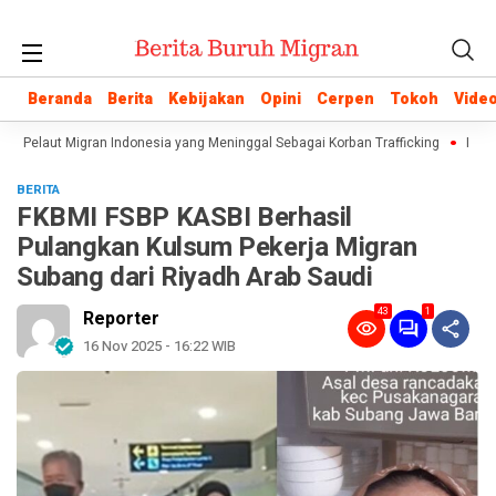
Beranda
Beranda
Berita
Berita
Kebijakan
Kebijakan
Opini
Opini
Cerpen
Cerpen
Tokoh
Tokoh
Vide
Vide
n Pelaut Migran Indonesia yang Meninggal Sebagai Korban Trafficking
Istilah
BERITA
FKBMI FSBP KASBI Berhasil
Pulangkan Kulsum Pekerja Migran
Subang dari Riyadh Arab Saudi
43
1
Reporter
16 Nov 2025 - 16:22 WIB