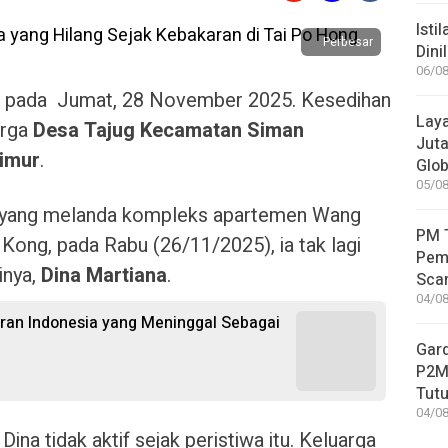
Isti
Perbesar
Dini
06/08
m pada Jumat, 28 November 2025. Kesedihan
Laya
arga
Desa Tajug Kecamatan Siman
Jut
imur
.
Glob
05/08
t yang melanda kompleks apartemen Wang
PM T
 Kong, pada Rabu (26/11/2025), ia tak lagi
Pem
inya,
Dina Martiana
.
Sca
04/08
igran Indonesia yang Meninggal Sebagai
Gar
P2MI
Tutu
04/08
a tidak aktif sejak peristiwa itu. Keluarga