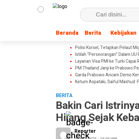
Beranda
Beranda
Berita
Berita
Kebijakan
Kebijakan
Polisi Korsel, Tetapkan Pelaut M
Istilah “Perseorangan” Dalam UU 
Layanan Visa PMI ke Turki Capai
PM Thailand Janji ke Prabowo P
Garda Prabowo Ancam Demo Keme
Ketum Aspataki, Saiful Mashud: 
BERITA
Bakin Cari Istrin
Hilang Sejak Keb
Reporter
28 Nov 2025 - 15:05 WIB