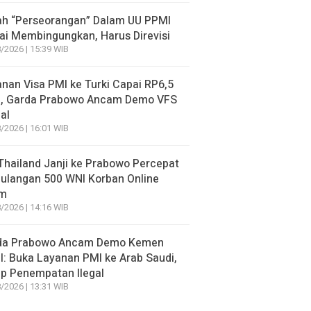
lah “Perseorangan” Dalam UU PPMI
lai Membingungkan, Harus Direvisi
/2026 | 15:39 WIB
nan Visa PMI ke Turki Capai RP6,5
a, Garda Prabowo Ancam Demo VFS
al
/2026 | 16:01 WIB
hailand Janji ke Prabowo Percepat
ulangan 500 WNI Korban Online
m
/2026 | 14:16 WIB
da Prabowo Ancam Demo Kemen
: Buka Layanan PMI ke Arab Saudi,
p Penempatan Ilegal
/2026 | 13:31 WIB