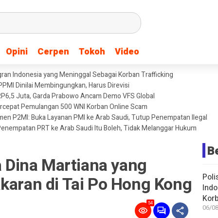
Opini
Opini
Cerpen
Cerpen
Tokoh
Tokoh
Video
Video
igran Indonesia yang Meninggal Sebagai Korban Trafficking
PPMI Dinilai Membingungkan, Harus Direvisi
 RP6,5 Juta, Garda Prabowo Ancam Demo VFS Global
ercepat Pemulangan 500 WNI Korban Online Scam
n P2MI: Buka Layanan PMI ke Arab Saudi, Tutup Penempatan Ilegal
Penempatan PRT ke Arab Saudi Itu Boleh, Tidak Melanggar Hukum
B
ya Dina Martiana yang
Poli
akaran di Tai Po Hong Kong
Indo
Korb
54
06/08