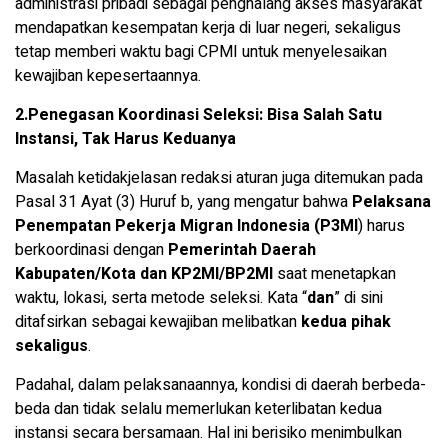
administrasi pribadi sebagai penghalang akses masyarakat
mendapatkan kesempatan kerja di luar negeri, sekaligus
tetap memberi waktu bagi CPMI untuk menyelesaikan
kewajiban kepesertaannya.
2.Penegasan Koordinasi Seleksi: Bisa Salah Satu
Instansi, Tak Harus Keduanya
Masalah ketidakjelasan redaksi aturan juga ditemukan pada
Pasal 31 Ayat (3) Huruf b, yang mengatur bahwa
Pelaksana
Penempatan Pekerja Migran Indonesia (P3MI
) harus
berkoordinasi dengan
Pemerintah Daerah
Kabupaten/Kota dan KP2MI/BP2MI
saat menetapkan
waktu, lokasi, serta metode seleksi. Kata “
dan
” di sini
ditafsirkan sebagai kewajiban melibatkan
kedua pihak
sekaligus
.
Padahal, dalam pelaksanaannya, kondisi di daerah berbeda-
beda dan tidak selalu memerlukan keterlibatan kedua
instansi secara bersamaan. Hal ini berisiko menimbulkan