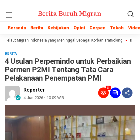
Beranda
Beranda
Berita
Berita
Kebijakan
Kebijakan
Opini
Opini
Cerpen
Cerpen
Tokoh
Tokoh
Vide
Vide
 Pelaut Migran Indonesia yang Meninggal Sebagai Korban Trafficking
Istilah “
BERITA
4 Usulan Perpemindo untuk Perbaikian
Permen P2MI Tentang Tata Cara
Pelakanaan Penempatan PMI
59
Reporter
4 Jun 2026 - 10:09 WIB