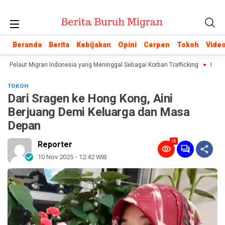
Beranda
Beranda
Berita
Berita
Kebijakan
Kebijakan
Opini
Opini
Cerpen
Cerpen
Tokoh
Tokoh
Vide
Vide
an Pelaut Migran Indonesia yang Meninggal Sebagai Korban Trafficking
Istilah
TOKOH
Dari Sragen ke Hong Kong, Aini
Berjuang Demi Keluarga dan Masa
Depan
28
Reporter
10 Nov 2025 - 12:42 WIB