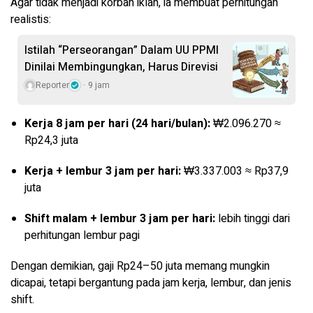
Agar tidak menjadi korban iklan, ia membuat perhitungan
realistis:
Istilah “Perseorangan” Dalam UU PPMI
Dinilai Membingungkan, Harus Direvisi
Reporter
9 jam
Kerja 8 jam per hari (24 hari/bulan):
₩2.096.270 ≈
Rp24,3 juta
Kerja + lembur 3 jam per hari:
₩3.337.003 ≈ Rp37,9
juta
Shift malam + lembur 3 jam per hari:
lebih tinggi dari
perhitungan lembur pagi
Dengan demikian, gaji Rp24–50 juta memang mungkin
dicapai, tetapi bergantung pada jam kerja, lembur, dan jenis
shift.