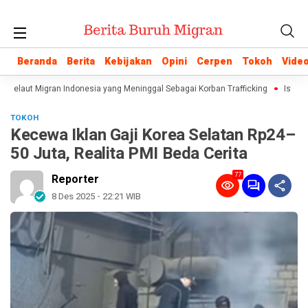
Beranda
Beranda
Berita
Berita
Kebijakan
Kebijakan
Opini
Opini
Cerpen
Cerpen
Tokoh
Tokoh
Vide
Vide
 Pelaut Migran Indonesia yang Meninggal Sebagai Korban Trafficking
Istilah 
TOKOH
Kecewa Iklan Gaji Korea Selatan Rp24–
50 Juta, Realita PMI Beda Cerita
77
Reporter
8 Des 2025 - 22:21 WIB